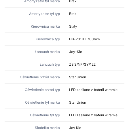
Amortyzator tył marka
Brak
Amortyzator tył typ
Brak
Kierownica marka
Sixty
Kierownica typ
HB-201BT 700mm
Łańcuch marka
Joy-Kie
Łańcuch typ
Z8.3/NP/GY/122
Oświetlenie przód marka
Star Union
Oświetlenie przód typ
LED zasilane z baterii w ramie
Oświetlenie tył marka
Star Union
Oświetlenie tył typ
LED zasilane z baterii w ramie
Siodełko marka
Joy Kie