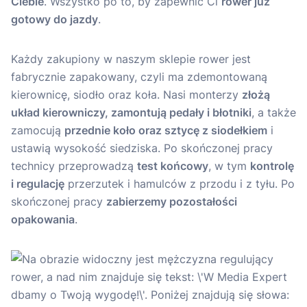
Ciebie
. Wszystko po to, by zapewnić Ci
rower już
gotowy do jazdy
.
Każdy zakupiony w naszym sklepie rower jest
fabrycznie zapakowany, czyli ma zdemontowaną
kierownicę, siodło oraz koła. Nasi monterzy
złożą
układ kierowniczy, zamontują pedały i błotniki
, a także
zamocują
przednie koło oraz sztycę z siodełkiem
i
ustawią wysokość siedziska. Po skończonej pracy
technicy przeprowadzą
test końcowy
, w tym
kontrolę
i regulację
przerzutek i hamulców z przodu i z tyłu. Po
skończonej pracy
zabierzemy pozostałości
opakowania
.