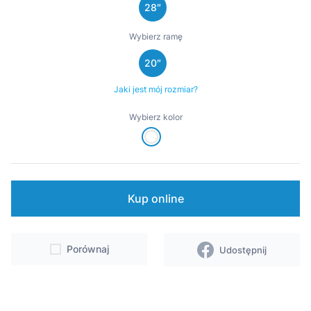
28″
Wsparcie
Wybierz ramę
Punkty sprzedaży i serwisy
20″
Kontakt
Jaki jest mój rozmiar?
Wybierz kolor
Kup online
Porównaj
Udostępnij