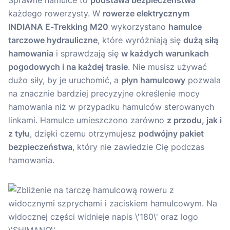
Sprawne hamulce to
podstawa bezpieczeństwa
każdego rowerzysty. W
rowerze elektrycznym
INDIANA E-Trekking M20
wykorzystano
hamulce
tarczowe hydrauliczne
, które wyróżniają się
dużą siłą
hamowania
i sprawdzają się
w każdych warunkach
pogodowych i na każdej trasie
. Nie musisz używać
dużo siły, by je uruchomić, a
płyn hamulcowy
pozwala
na znacznie bardziej precyzyjne określenie mocy
hamowania niż w przypadku hamulców sterowanych
linkami. Hamulce umieszczono zarówno
z przodu, jak i
z tyłu
, dzięki czemu otrzymujesz
podwójny pakiet
bezpieczeństwa
, który nie zawiedzie Cię podczas
hamowania.