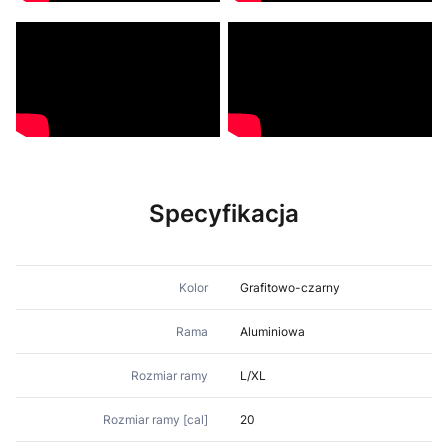
Specyfikacja
Kolor
Grafitowo-czarny
Rama
Aluminiowa
Rozmiar ramy
L/XL
Rozmiar ramy [cal]
20