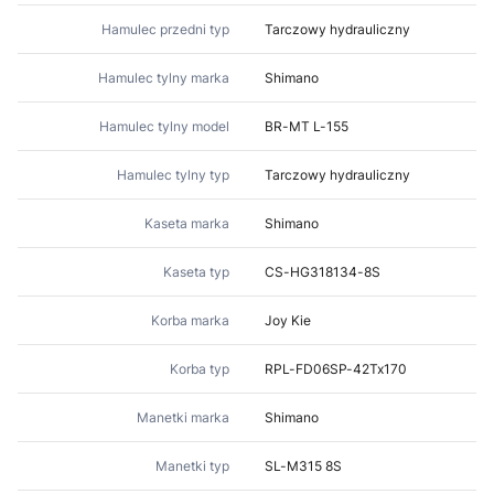
Hamulec przedni typ
Tarczowy hydrauliczny
Hamulec tylny marka
Shimano
Hamulec tylny model
BR-MT L-155
Hamulec tylny typ
Tarczowy hydrauliczny
Kaseta marka
Shimano
Kaseta typ
CS-HG318134-8S
Korba marka
Joy Kie
Korba typ
RPL-FD06SP-42Tx170
Manetki marka
Shimano
Manetki typ
SL-M315 8S