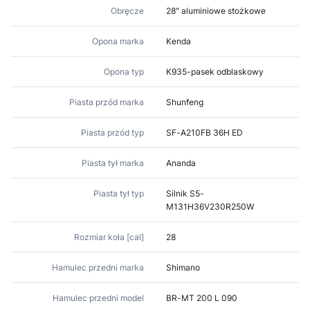
Obręcze
28" aluminiowe stożkowe
Opona marka
Kenda
Opona typ
K935-pasek odblaskowy
Piasta przód marka
Shunfeng
Piasta przód typ
SF-A210FB 36H ED
Piasta tył marka
Ananda
Piasta tył typ
Silnik S5-
M131H36V230R250W
Rozmiar koła [cal]
28
Hamulec przedni marka
Shimano
Hamulec przedni model
BR-MT 200 L 090