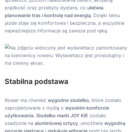
sprawdzić poziom naładowania baterii, aktualną
prędkość oraz przebyty dystans, co
ułatwia
planowanie tras i kontrolę nad energią
. Dzięki temu
jazda staje się komfortowa i bezpieczna, a wszystkie
najważniejsze informacje są zawsze pod ręką.
Stabilna podstawa
Rower ma również
wygodne siodełko
, które zostało
zaprojektowane z myślą o
wysokim komforcie
użytkowania
.
Siodełko marki JOY KIE
zostało
osadzone na
aluminiowej sztycy
, umożliwia
wygodną
pozycję siedzącą
i
redukuje wibracje
podczas jazdy.