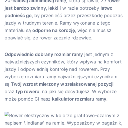
20-calową aluminiową ramę
, która sprawia, że
rower
jest bardzo zwinny, lekki
i w razie potrzeby
łatwo
podnieść go
, by przenieść przez przeszkodę podczas
jazdy w trudnym terenie. Ramy wykonane z tego
materiału są
odporne na korozję
, więc nie musisz
obawiać się, że rower zacznie rdzewieć.
Odpowiednio dobrany rozmiar ramy
jest jednym z
najważniejszych czynników, który wpływa na komfort
jazdy i odpowiednią kontrolę nad rowerem. Przy
wyborze rozmiaru ramy najważniejszymi czynnikami
są
Twój wzrost mierzony w zrelaksowanej pozycji
oraz
typ roweru
, na jaki się decydujesz. W wyborze
może pomóc Ci nasz
kalkulator rozmiaru ramy
.