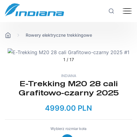
Rowery elektryczne trekkingowe
Rowery
Hulajnogi
1
/ 17
INDIANA
Technologie
E-Trekking M20 28 cali
Grafitowo-czarny 2025
Produkcja
4999.00 PLN
Testy rowerów
Wybierz rozmiar koła