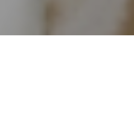
Opony różnią się od siebie techniką ich
wykonania, składem gumowej mieszanki,
profilem bieżnika, ceną, jakością... Jak w tym
całym oponowym zamęcie wybrać odpowiednie
ogumienie do swojego roweru?