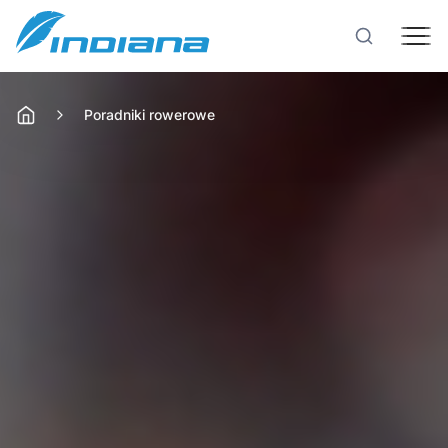
Poradniki rowerowe
Rowery
Hulajnogi
Technologie
Produkcja
Testy rowerów