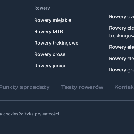
Rowery
Rowery dzi
Rowery miejskie
Rowery el
Rowery MTB
trekkingo
Rowery trekingowe
Rowery el
Rowery cross
Rowery ele
Rowery junior
Rowery gra
Punkty sprzedaży
Testy rowerów
Kontak
ka cookies
Polityka prywatności