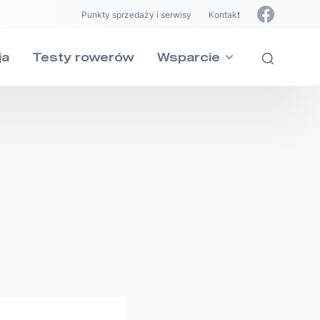
Punkty sprzedaży i serwisy
Kontakt
ja
Testy rowerów
Wsparcie
ie
INDIANA
INDIANA
szystkie pytania dotyczące naszych