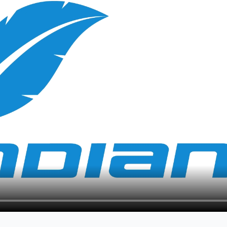
ch
Dziecięce
produktów i tego,
użytkowania row