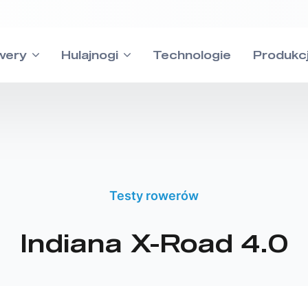
wery
Hulajnogi
Technologie
Produkc
Testy rowerów
MTB
Indiana X-Road 4.0
Cross
Wsparc
Odpowiedzi na w