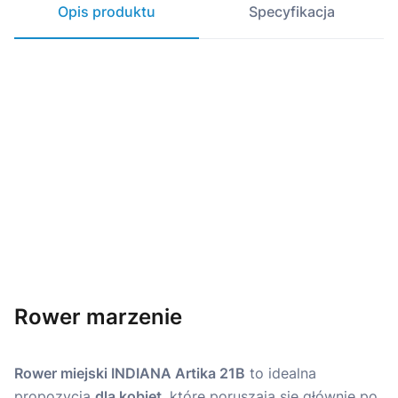
Opis produktu
Specyfikacja
Rower marzenie
Rower miejski INDIANA Artika 21B
to idealna
propozycja
dla kobiet
, które poruszają się głównie po