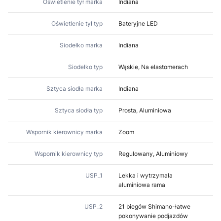
Oświetlenie tył marka
Indiana
Oświetlenie tył typ
Bateryjne LED
Siodełko marka
Indiana
Siodełko typ
Wąskie, Na elastomerach
Sztyca siodła marka
Indiana
Sztyca siodła typ
Prosta, Aluminiowa
Wspornik kierownicy marka
Zoom
Wspornik kierownicy typ
Regulowany, Aluminiowy
USP_1
Lekka i wytrzymała
aluminiowa rama
USP_2
21 biegów Shimano-łatwe
pokonywanie podjazdów