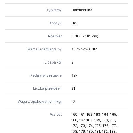
Typ ramy
Holenderska
Koszyk
Nie
Rozmiar
L (160 - 185 cm)
Rama i rozmiar ramy
Aluminiowa, 18"
Liczba kół
2
Pedały w zestawie
Tak
Liczba przełożeń
21
Waga z opakowaniem [kg]
17
Wzrost
160, 161, 162, 163, 164, 165,
166, 167, 168, 169, 170, 171,
172, 173, 174, 175, 176, 177,
178, 179, 180, 181, 182, 183,