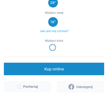
28″
Wsparcie
Wybierz ramę
Punkty sprzedaży i serwisy
18″
Kontakt
Jaki jest mój rozmiar?
Wybierz kolor
Kup online
Porównaj
Udostępnij