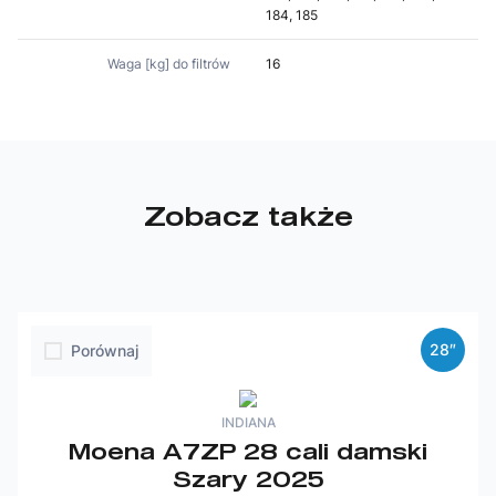
184, 185
Waga [kg] do filtrów
16
Zobacz także
28″
Porównaj
INDIANA
Moena A7ZP 28 cali damski
Szary 2025