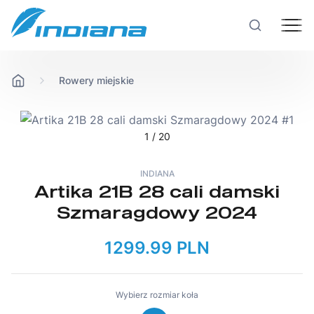
Rowery miejskie
Rowery
Hulajnogi
1
/ 20
INDIANA
Technologie
Artika 21B 28 cali damski
Szmaragdowy 2024
Produkcja
1299.99 PLN
Testy rowerów
Wybierz rozmiar koła