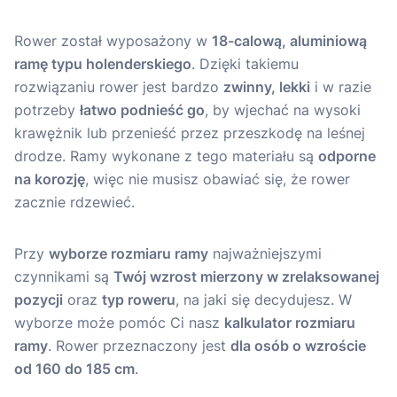
Rower został wyposażony w
18-calową, aluminiową
ramę typu holenderskiego
. Dzięki takiemu
rozwiązaniu rower jest bardzo
zwinny, lekki
i w razie
potrzeby
łatwo podnieść go
, by wjechać na wysoki
krawężnik lub przenieść przez przeszkodę na leśnej
drodze. Ramy wykonane z tego materiału są
odporne
na korozję
, więc nie musisz obawiać się, że rower
zacznie rdzewieć.
Przy
wyborze rozmiaru ramy
najważniejszymi
czynnikami są
Twój wzrost mierzony w zrelaksowanej
pozycji
oraz
typ roweru
, na jaki się decydujesz. W
wyborze może pomóc Ci nasz
kalkulator rozmiaru
ramy
. Rower przeznaczony jest
dla osób o wzroście
od 160 do 185 cm
.