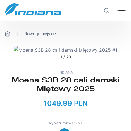
Rowery miejskie
Rowery
Hulajnogi
1
/ 20
INDIANA
Technologie
Moena S3B 28 cali damski
Miętowy 2025
Produkcja
1049.99 PLN
Testy rowerów
Wybierz rozmiar koła