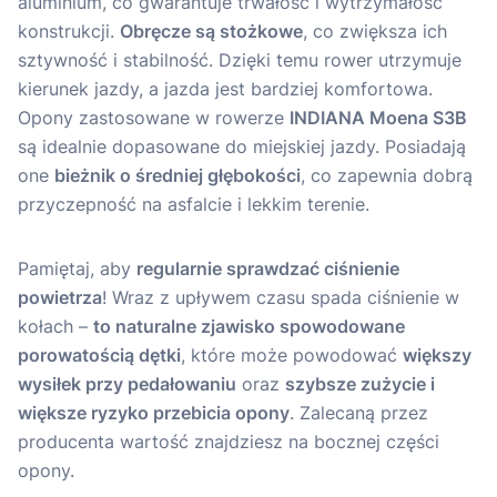
aluminium, co gwarantuje trwałość i wytrzymałość
konstrukcji.
Obręcze są stożkowe
, co zwiększa ich
sztywność i stabilność. Dzięki temu rower utrzymuje
kierunek jazdy, a jazda jest bardziej komfortowa.
Opony zastosowane w rowerze
INDIANA Moena S3B
są idealnie dopasowane do miejskiej jazdy. Posiadają
one
bieżnik o średniej głębokości
, co zapewnia dobrą
przyczepność na asfalcie i lekkim terenie.
Pamiętaj, aby
regularnie sprawdzać ciśnienie
powietrza
! Wraz z upływem czasu spada ciśnienie w
kołach –
to naturalne zjawisko spowodowane
porowatością dętki
, które może powodować
większy
wysiłek przy pedałowaniu
oraz
szybsze zużycie i
większe ryzyko przebicia opony
. Zalecaną przez
producenta wartość znajdziesz na bocznej części
opony.