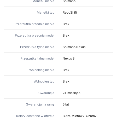
Manetki marka
Shimano
Manetki typ
RevoShift
Przerzutka przednia marka
Brak
Przerzutka przednia model
Brak
Przerzutka tylna marka
Shimano Nexus
Przerzutka tylna model
Nexus 3
Wolnobieg marka
Brak
Wolnobieg typ
Brak
Gwarancja
24 miesiące
Gwarancja na ramę
5 lat
Kolory dostępne w ofercie
Biały, Miętowy, Czarny,