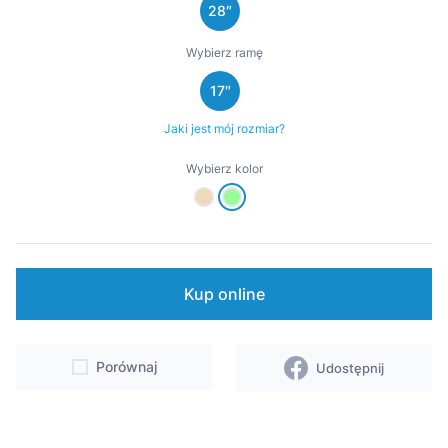
28″
Wsparcie
Wybierz ramę
Punkty sprzedaży i serwisy
17″
Kontakt
Jaki jest mój rozmiar?
Wybierz kolor
Kup online
Porównaj
Udostępnij