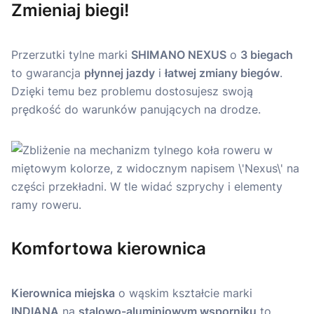
Zmieniaj biegi!
Przerzutki tylne marki
SHIMANO NEXUS
o
3 biegach
to gwarancja
płynnej jazdy
i
łatwej zmiany biegów
.
Dzięki temu bez problemu dostosujesz swoją
prędkość do warunków panujących na drodze.
Komfortowa kierownica
Kierownica miejska
o wąskim kształcie marki
INDIANA
na
stalowo-aluminiowym wsporniku
to