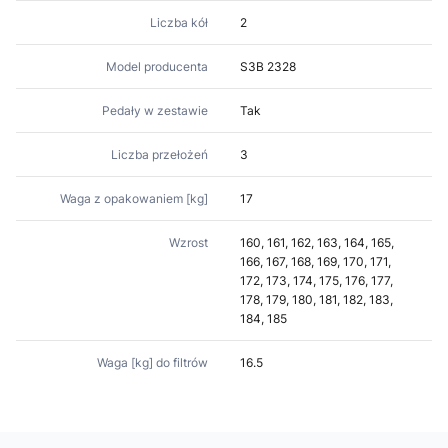
Liczba kół
2
Model producenta
S3B 2328
Pedały w zestawie
Tak
Liczba przełożeń
3
Waga z opakowaniem [kg]
17
Wzrost
160, 161, 162, 163, 164, 165,
166, 167, 168, 169, 170, 171,
172, 173, 174, 175, 176, 177,
178, 179, 180, 181, 182, 183,
184, 185
Waga [kg] do filtrów
16.5