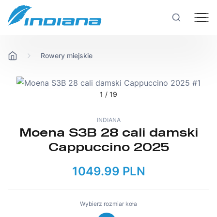
Rowery miejskie
Rowery
Hulajnogi
1
/ 19
INDIANA
Technologie
Moena S3B 28 cali damski
Cappuccino 2025
Produkcja
1049.99 PLN
Testy rowerów
Wybierz rozmiar koła