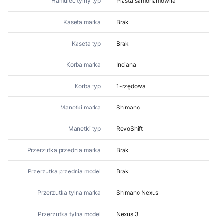
Hamulec tylny typ
Piasta samohamowna
Kaseta marka
Brak
Kaseta typ
Brak
Korba marka
Indiana
Korba typ
1-rzędowa
Manetki marka
Shimano
Manetki typ
RevoShift
Przerzutka przednia marka
Brak
Przerzutka przednia model
Brak
Przerzutka tylna marka
Shimano Nexus
Przerzutka tylna model
Nexus 3