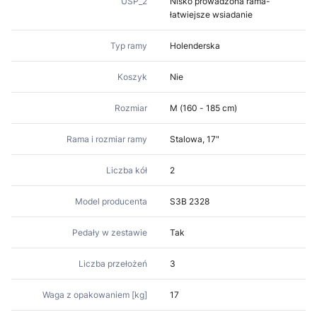
USP_2
Nisko prowadzona rama-
łatwiejsze wsiadanie
Typ ramy
Holenderska
Koszyk
Nie
Rozmiar
M (160 - 185 cm)
Rama i rozmiar ramy
Stalowa, 17"
Liczba kół
2
Model producenta
S3B 2328
Pedały w zestawie
Tak
Liczba przełożeń
3
Waga z opakowaniem [kg]
17