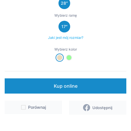
28″
Wsparcie
Wybierz ramę
Punkty sprzedaży i serwisy
17″
Kontakt
Jaki jest mój rozmiar?
Wybierz kolor
Kup online
Porównaj
Udostępnij