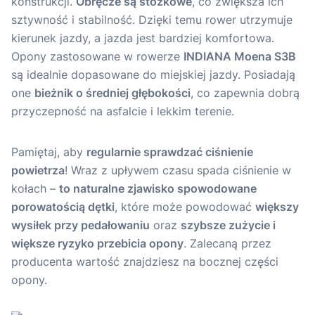
konstrukcji.
Obręcze są stożkowe
, co zwiększa ich
sztywność i stabilność. Dzięki temu rower utrzymuje
kierunek jazdy, a jazda jest bardziej komfortowa.
Opony zastosowane w rowerze
INDIANA Moena S3B
są idealnie dopasowane do miejskiej jazdy. Posiadają
one
bieżnik o średniej głębokości
, co zapewnia dobrą
przyczepność na asfalcie i lekkim terenie.
Pamiętaj, aby
regularnie sprawdzać ciśnienie
powietrza
! Wraz z upływem czasu spada ciśnienie w
kołach –
to naturalne zjawisko spowodowane
porowatością dętki
, które może powodować
większy
wysiłek przy pedałowaniu
oraz
szybsze zużycie i
większe ryzyko przebicia opony
. Zalecaną przez
producenta wartość znajdziesz na bocznej części
opony.