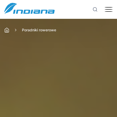
Poradniki rowerowe
Rowery
Hulajnogi
Technologie
Produkcja
Testy rowerów