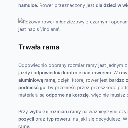
hamulce
. Rower przeznaczony jest
dla dzieci w wi
Trwała rama
Odpowiednio dobrany rozmiar ramy jest jednym z
jazdy i odpowiednią kontrolę nad rowerem
. W
row
aluminiową ramę
, dzięki której rower jest
bardzo 
podnieść go
, by przenieść przez przeszkodę pod
materiału są
odporne na korozję
, więc nie musisz
Przy
wyborze rozmiaru ramy
najważniejszymi czy
pozycji
oraz
typ roweru
, na jaki się decydujesz
ramy
.