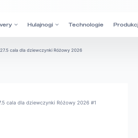
wery
Hulajnogi
Technologie
Produkc
7 27.5 cala dla dziewczynki Różowy 2026
MTB
Cross
Wsparc
Odpowiedzi na w