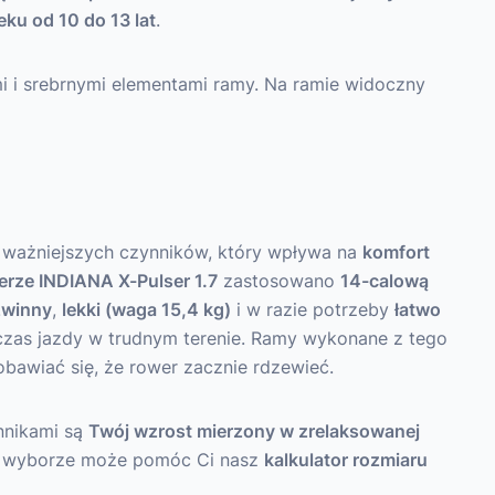
eku od 10 do 13 lat
.
 ważniejszych czynników, który wpływa na
komfort
erze INDIANA X-Pulser 1.7
zastosowano
14-calową
zwinny
,
lekki (waga 15,4 kg)
i w razie potrzeby
łatwo
czas jazdy w trudnym terenie. Ramy wykonane z tego
 obawiać się, że rower zacznie rdzewieć.
nnikami są
Twój wzrost mierzony w zrelaksowanej
. W wyborze może pomóc Ci nasz
kalkulator rozmiaru