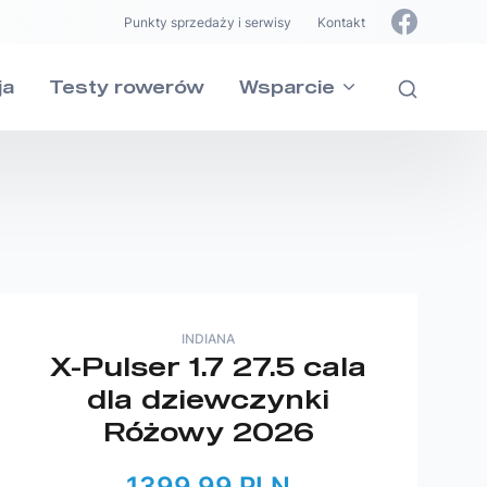
Punkty sprzedaży i serwisy
Kontakt
ja
Testy rowerów
Wsparcie
INDIANA
X-Pulser 1.7 27.5 cala
dla dziewczynki
ie
Różowy 2026
INDIANA
INDIANA
szystkie pytania dotyczące naszych
1399.99 PLN