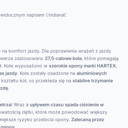
 na komfort jazdy. Dla poprawienia wrażeń z jazdy
rowerze zastosowano
27,5-calowe koła
, które pomagają
d. Koła wyposażono w
szerokie opony marki HARTEX
,
as jazdy
. Koła zostały osadzone na
aluminiowych
kształtu kół, co przekłada się na
stabilne trzymanie
azdę
.
etrza
! Wraz
z upływem czasu spada ciśnienie w
owatością dętki, które może powodować większy
 większe ryzyko przebicia opony.
Zalecaną przez
i opony
.