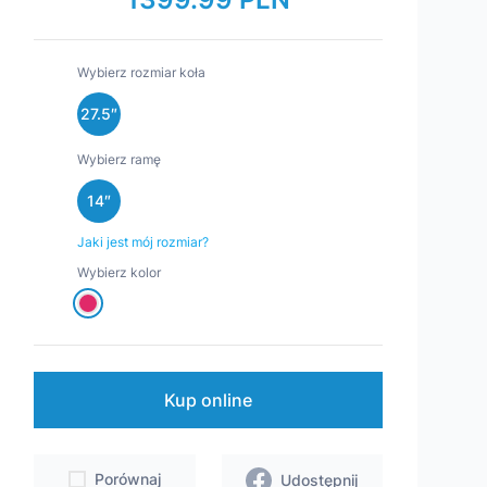
Hulajnoga ES700
Moena A7B
 jak jeszcze bardziej cieszyć się z
eru Indiana.
Wybierz rozmiar koła
27.5″
Wybierz ramę
14″
Jaki jest mój rozmiar?
Wybierz kolor
Kup online
Porównaj
Udostępnij