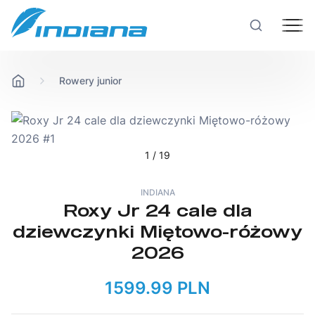
Rowery junior
Rowery
Hulajnogi
1
/ 19
Technologie
INDIANA
Roxy Jr 24 cale dla
dziewczynki Miętowo-różowy
Produkcja
2026
Testy rowerów
1599.99 PLN