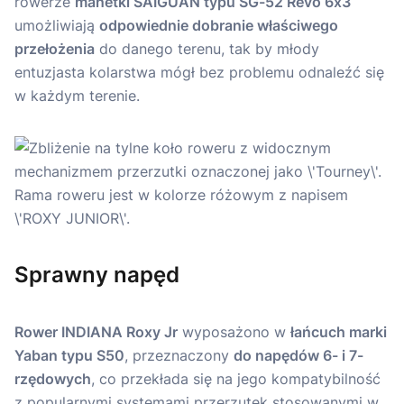
rowerze
manetki SAIGUAN typu SG-52 Revo 6x3
umożliwiają
odpowiednie dobranie właściwego
przełożenia
do danego terenu, tak by młody
entuzjasta kolarstwa mógł bez problemu odnaleźć się
w każdym terenie.
Sprawny napęd
Rower INDIANA Roxy Jr
wyposażono w
łańcuch marki
Yaban typu S50
, przeznaczony
do napędów 6- i 7-
rzędowych
, co przekłada się na jego kompatybilność
z popularnymi systemami przerzutek stosowanymi w