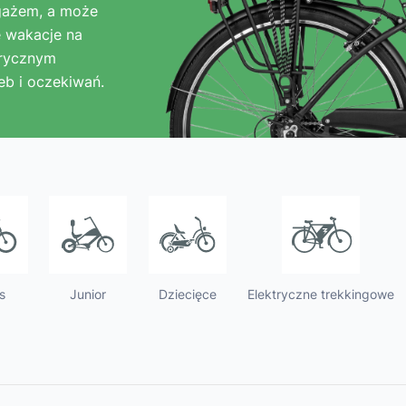
ch
Dziecięce
gażem, a może
produktów i tego,
e wakacje na
użytkowania row
trycznym
eb i oczekiwań.
s
Junior
Dziecięce
Elektryczne trekkingowe