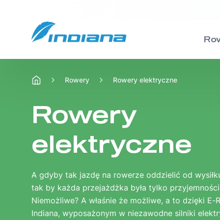
Ro
Rowery
Rowery elektryczne
Rowery
Hulajnogi
Wsparcie
Rowery
elektryczne
Miejskie
Tradycyjne
Jak poprawnie dobrać ramę
A gdyby tak jazdę na rowerze oddzielić od wysiłk
Trekingowe
Wyczynowe
Poradniki rowerowe
tak by każda przejażdżka była tylko przyjemności
Niemożliwe? A właśnie że możliwe, a to dzięki E
Indiana, wyposażonym w niezawodne silniki elekt