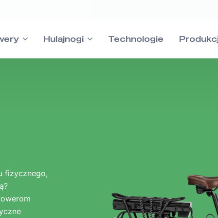
wery
Hulajnogi
Technologie
Produkc
MTB
u fizycznego,
Cross
ą?
Wsparc
-Rowerom
ryczne
Odpowiedzi na w