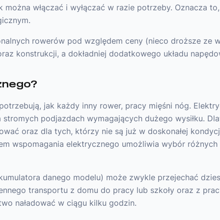
lnik można włączać i wyłączać w razie potrzeby. Oznacza to
gicznym.
jonalnych rowerów pod względem ceny (nieco droższe ze 
raz konstrukcji, a dokładniej dodatkowego układu napędowe
cznego?
otrzebują, jak każdy inny rower, pracy mięśni nóg. Elektr
na stromych podjazdach wymagających dużego wysiłku. Dlat
ować oraz dla tych, którzy nie są już w doskonałej kondycj
em wspomagania elektrycznego umożliwia wybór różnych u
kumulatora danego modelu) może zwykle przejechać dziesi
ennego transportu z domu do pracy lub szkoły oraz z prac
two naładować w ciągu kilku godzin.