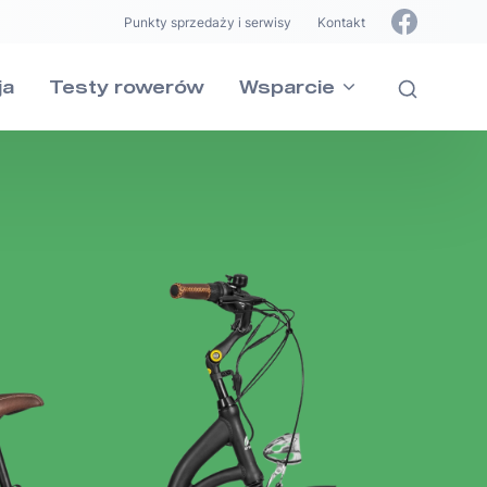
Punkty sprzedaży i serwisy
Kontakt
ja
Testy rowerów
Wsparcie
ie
INDIANA
INDIANA
szystkie pytania dotyczące naszych