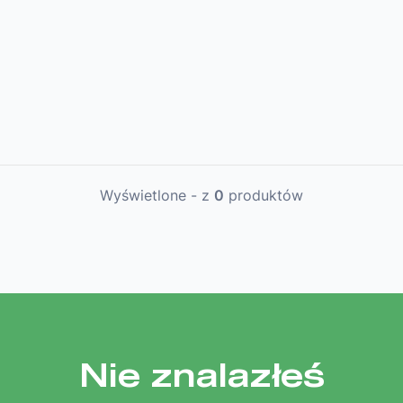
Wyświetlone
-
z
0
produktów
Nie znalazłeś