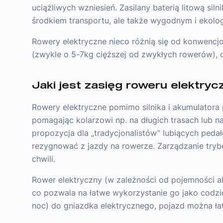
uciążliwych wzniesień. Zasilany baterią litową si
środkiem transportu, ale także wygodnym i ekolo
Rowery elektryczne nieco różnią się od konwenc
(zwykle o 5-7kg cięższej od zwykłych rowerów), o
Jaki jest zasięg roweru elektry
Rowery elektryczne pomimo silnika i akumulatora p
pomagając kolarzowi np. na długich trasach lub 
propozycja dla „tradycjonalistów” lubiących pedał
rezygnować z jazdy na rowerze. Zarządzanie tryb
chwili.
Rower elektryczny (w zależności od pojemności a
co pozwala na łatwe wykorzystanie go jako codzi
noc) do gniazdka elektrycznego, pojazd można ła