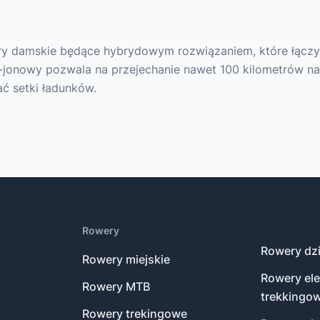
ery damskie będące hybrydowym rozwiązaniem, które łącz
jonowy pozwala na przejechanie nawet 100 kilometrów na
ć setki ładunków.
Rowery
Rowery dzi
Rowery miejskie
Rowery el
Rowery MTB
trekkingo
Rowery trekingowe