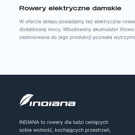
Rowery elektryczne damskie
W ofercie sklepu posiadamy też elektryczne row
dodatkowej mocy. Wbudowany akumulator litowo-
zastosowana do jego produkcji pozwala wytrzyma
INDIANA to rowery dla ludzi ceniących
sobie wolność, kochających przestrzeń,