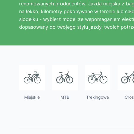
Junior
Instrukcje obsługi rowerów elektryczny
renomowanych producentów. Jazda miejska z ba
na lekko, kilometry pokonywane w terenie lub cał
siodełku - wybierz model ze wspomaganiem elek
E-BIKE - Często zadawane pytania
dopasowany do twojego stylu jazdy, twoich potrz
Warunki gwarancji
Jak zgłosić reklamację?
Miejskie
MTB
Trekingowe
Cros