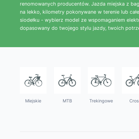
Junior
Instrukcje obsługi rowerów elektryczny
renomowanych producentów. Jazda miejska z ba
na lekko, kilometry pokonywane w terenie lub cał
siodełku - wybierz model ze wspomaganiem elek
E-BIKE - Często zadawane pytania
dopasowany do twojego stylu jazdy, twoich potrz
Warunki gwarancji
Jak zgłosić reklamację?
Miejskie
MTB
Trekingowe
Cros