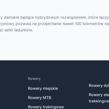
ery damskie będące hybrydowym rozwiązaniem, które łącz
jonowy pozwala na przejechanie nawet 100 kilometrów na
ć setki ładunków.
Rowery
Rowery dzi
Rowery miejskie
Rowery el
Rowery MTB
trekkingo
Rowery trekingowe