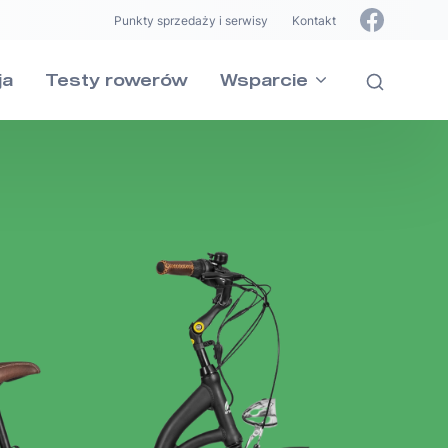
Punkty sprzedaży i serwisy
Kontakt
ja
Testy rowerów
Wsparcie
ie
INDIANA
INDIANA
szystkie pytania dotyczące naszych