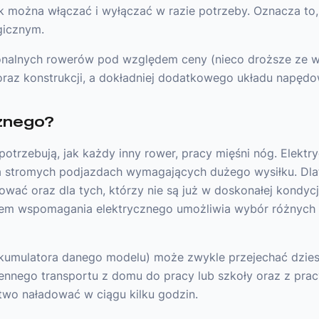
lnik można włączać i wyłączać w razie potrzeby. Oznacza to
gicznym.
jonalnych rowerów pod względem ceny (nieco droższe ze 
raz konstrukcji, a dokładniej dodatkowego układu napędowe
cznego?
otrzebują, jak każdy inny rower, pracy mięśni nóg. Elektr
na stromych podjazdach wymagających dużego wysiłku. Dlat
ować oraz dla tych, którzy nie są już w doskonałej kondycj
em wspomagania elektrycznego umożliwia wybór różnych u
kumulatora danego modelu) może zwykle przejechać dziesi
ennego transportu z domu do pracy lub szkoły oraz z prac
two naładować w ciągu kilku godzin.