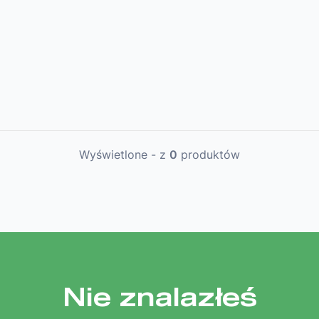
Wyświetlone
-
z
0
produktów
Nie znalazłeś