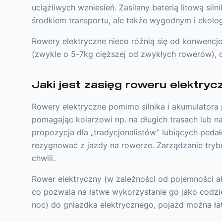
uciążliwych wzniesień. Zasilany baterią litową si
środkiem transportu, ale także wygodnym i ekolo
Rowery elektryczne nieco różnią się od konwenc
(zwykle o 5-7kg cięższej od zwykłych rowerów), o
Jaki jest zasięg roweru elektry
Rowery elektryczne pomimo silnika i akumulatora p
pomagając kolarzowi np. na długich trasach lub 
propozycja dla „tradycjonalistów” lubiących pedał
rezygnować z jazdy na rowerze. Zarządzanie tryb
chwili.
Rower elektryczny (w zależności od pojemności a
co pozwala na łatwe wykorzystanie go jako codzi
noc) do gniazdka elektrycznego, pojazd można ła