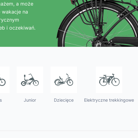
ch
Dziecięce
gażem, a może
produktów i tego,
e wakacje na
użytkowania row
trycznym
eb i oczekiwań.
s
Junior
Dziecięce
Elektryczne trekkingowe