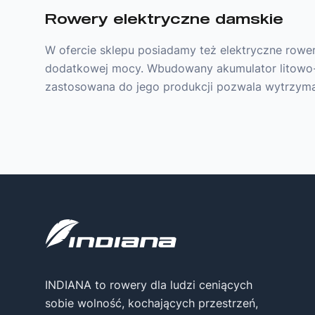
Rowery elektryczne damskie
W ofercie sklepu posiadamy też elektryczne row
dodatkowej mocy. Wbudowany akumulator litowo-
zastosowana do jego produkcji pozwala wytrzyma
INDIANA to rowery dla ludzi ceniących
sobie wolność, kochających przestrzeń,