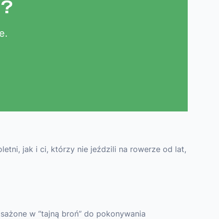
u?
e.
i, jak i ci, którzy nie jeździli na rowerze od lat,
osażone w “tajną broń” do pokonywania