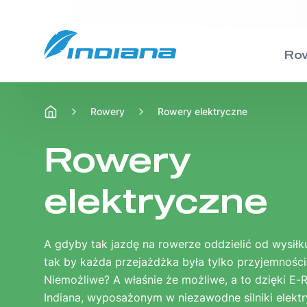
Ro
Rowery
Rowery elektryczne
Rowery
Hulajnogi
Wsparcie
Rowery
elektryczne
Miejskie
Tradycyjne
Jak poprawnie dobrać ramę
A gdyby tak jazdę na rowerze oddzielić od wysiłk
Trekingowe
Wyczynowe
Poradniki rowerowe
tak by każda przejażdżka była tylko przyjemności
Niemożliwe? A właśnie że możliwe, a to dzięki E
Indiana, wyposażonym w niezawodne silniki elekt