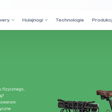
wery
Hulajnogi
Technologie
Produkc
MTB
u fizycznego,
Cross
ą?
Wsparc
-Rowerom
ryczne
Odpowiedzi na w