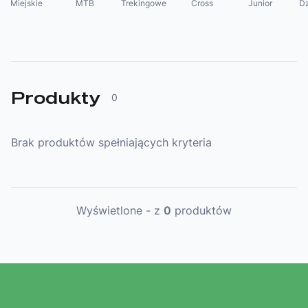
Miejskie
MTB
Trekingowe
Cross
Junior
Dz
Produkty
0
Brak produktów spełniających kryteria
Wyświetlone
-
z
0
produktów