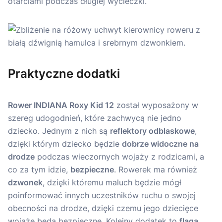
otarciami podczas długiej wycieczki.
Praktyczne dodatki
Rower INDIANA Roxy Kid 12
został wyposażony w
szereg udogodnień, które zachwycą nie jedno
dziecko. Jednym z nich są
reflektory odblaskowe
,
dzięki którym dziecko będzie
dobrze widoczne na
drodze
podczas wieczornych wojaży z rodzicami, a
co za tym idzie,
bezpieczne
. Rowerek ma również
dzwonek
, dzięki któremu maluch będzie mógł
poinformować innych uczestników ruchu o swojej
obecności na drodze, dzięki czemu jego dziecięce
wojaże będą bezpieczne. Kolejny dodatek to
flaga