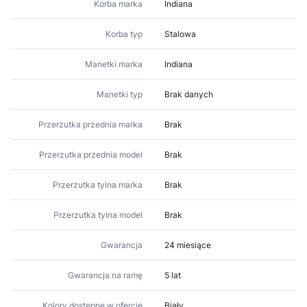
Korba marka
Indiana
Korba typ
Stalowa
Manetki marka
Indiana
Manetki typ
Brak danych
Przerzutka przednia marka
Brak
Przerzutka przednia model
Brak
Przerzutka tylna marka
Brak
Przerzutka tylna model
Brak
Gwarancja
24 miesiące
Gwarancja na ramę
5 lat
Kolory dostępne w ofercie
Biały