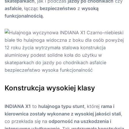
skateparkach
, jak i podczas
jazdy po chodnikach
czy
asfalcie
, łącząc
bezpieczeństwo
z
wysoką
funkcjonalnością
.
Konstrukcja wysokiej klasy
INDIANA X1
to
hulajnoga typu stunt
, której
rama i
kierownica zostały wykonane z wysokiej jakości stali
,
co przekłada się na
odporność na uszkodzenia i
intensywne użytkowanie
. Tak
wytrzymała konstrukcja