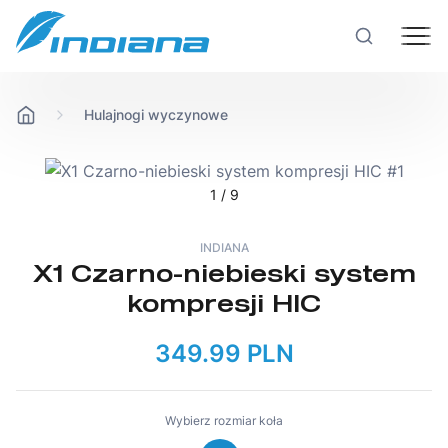
Hulajnogi wyczynowe
Rowery
Hulajnogi
1
/ 9
INDIANA
Technologie
X1 Czarno-niebieski system
kompresji HIC
Produkcja
349.99 PLN
Testy rowerów
Wybierz rozmiar koła