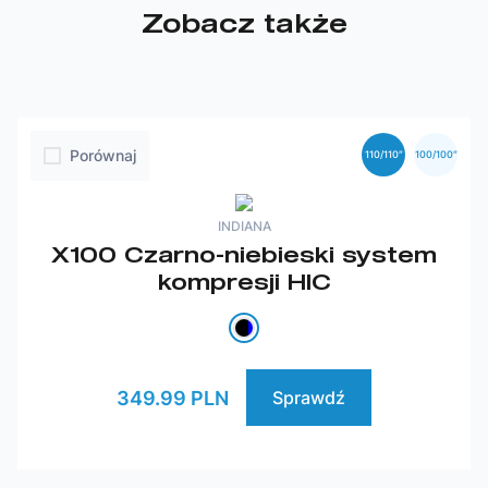
Zobacz także
Porównaj
110/110″
100/100″
INDIANA
X100 Czarno-niebieski system
kompresji HIC
349.99 PLN
Sprawdź