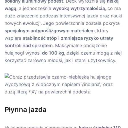
solidny aluminiowy podest
. Deck wyróżnia się
niską
wagą
, a jednocześnie
wysoką wytrzymałością
, co ma
duże znaczenie podczas intensywnej jazdy oraz nauki
nowych ewolucji. Jego powierzchnia została pokryta
specjalnym antypoślizgowym materiałem
, który
wspiera
stabilność stóp
i
zmniejsza ryzyko utraty
kontroli nad sprzętem
. Maksymalne obciążenie
hulajnogi wynosi
do 100 kg
, dzięki czemu mogą z niej
korzystać zarówno młodsi, jak i starsi użytkownicy.
Płynna jazda
Hulajnoga została wyposażona w
koła o średnicy 110