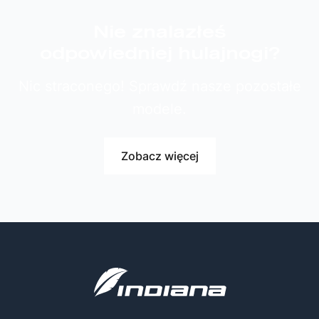
Nie znalazłeś
odpowiedniej hulajnogi?
Nic straconego! Sprawdź nasze pozostałe
modele.
Zobacz więcej