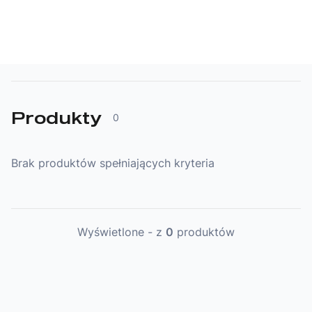
Wsparcie
Punkty sprzedaży i serwisy
Kontakt
Produkty
0
Brak produktów spełniających kryteria
Wyświetlone
-
z
0
produktów