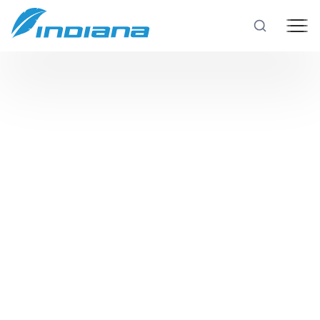
Nieokreślone
Rowery
Hulajnogi
Niekreślone
Technologie
Produkcja
Testy rowerów