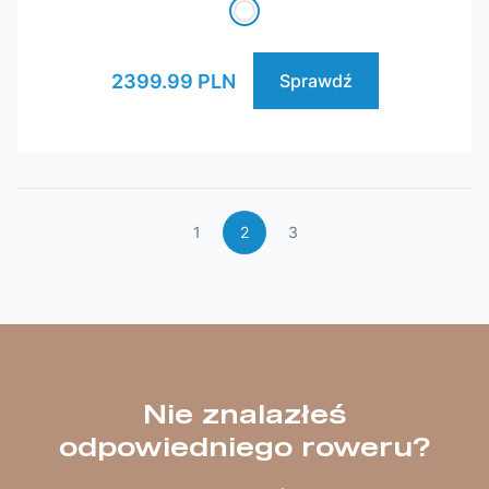
2399.99 PLN
Sprawdź
1
2
3
Nie znalazłeś
odpowiedniego roweru?