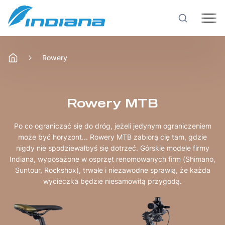
Rowery
Rowery
Hulajnogi
Rowery MTB
Po co ograniczać się do dróg, jeżeli jedynym ograniczeniem
Technologie
może być horyzont... Rowery MTB zabiorą cię tam, gdzie
nigdy nie spodziewałbyś się dotrzeć. Górskie modele firmy
Indiana, wyposażone w osprzęt renomowanych firm (Shimano,
Produkcja
Suntour, Rockshox), trwałe i niezawodne sprawią, że każda
wycieczka będzie niesamowitą przygodą.
Testy rowerów