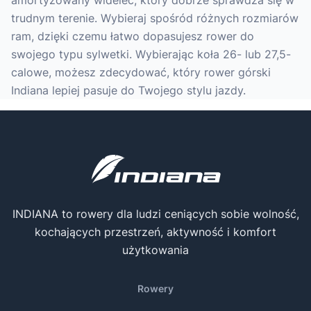
amortyzowany widelec, który dobrze sprawdza się w
trudnym terenie. Wybieraj spośród różnych rozmiarów
ram, dzięki czemu łatwo dopasujesz rower do
swojego typu sylwetki. Wybierając koła 26- lub 27,5-
calowe, możesz zdecydować, który rower górski
Indiana lepiej pasuje do Twojego stylu jazdy.
INDIANA to rowery dla ludzi ceniących sobie wolność,
kochających przestrzeń, aktywność i komfort
użytkowania
Rowery