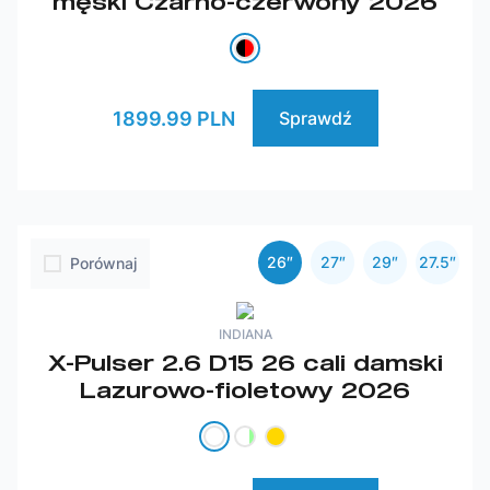
męski Czarno-czerwony 2026
1899.99 PLN
Sprawdź
26″
27″
29″
27.5″
Porównaj
INDIANA
X-Pulser 2.6 D15 26 cali damski
Lazurowo-fioletowy 2026