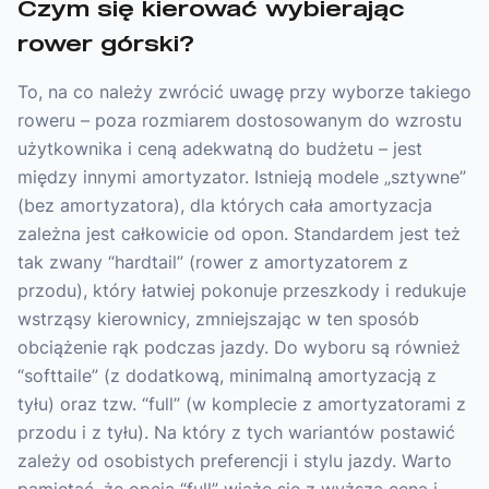
Czym się kierować wybierając
rower górski?
To, na co należy zwrócić uwagę przy wyborze takiego
roweru – poza rozmiarem dostosowanym do wzrostu
użytkownika i ceną adekwatną do budżetu – jest
między innymi amortyzator. Istnieją modele „sztywne”
(bez amortyzatora), dla których cała amortyzacja
zależna jest całkowicie od opon. Standardem jest też
tak zwany “hardtail” (rower z amortyzatorem z
przodu), który łatwiej pokonuje przeszkody i redukuje
wstrząsy kierownicy, zmniejszając w ten sposób
obciążenie rąk podczas jazdy. Do wyboru są również
“softtaile” (z dodatkową, minimalną amortyzacją z
tyłu) oraz tzw. “full” (w komplecie z amortyzatorami z
przodu i z tyłu). Na który z tych wariantów postawić
zależy od osobistych preferencji i stylu jazdy. Warto