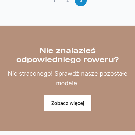
1
2
3
Nie znalazłeś
odpowiedniego roweru?
Nic straconego! Sprawdź nasze pozostałe
modele.
Zobacz więcej