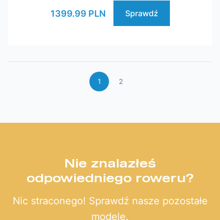
1399.99 PLN
Sprawdź
1
2
Nie znalazłeś
odpowiedniego roweru?
Nic straconego! Sprawdź nasze pozostałe
modele.