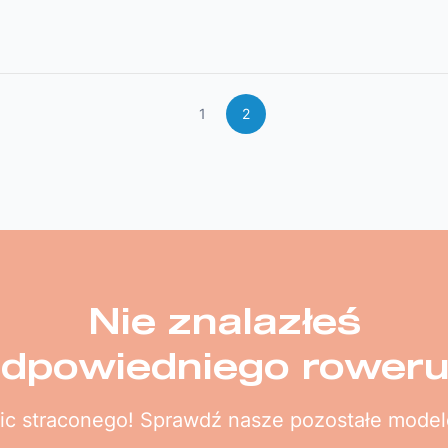
1
2
Nie znalazłeś
dpowiedniego rower
ic straconego! Sprawdź nasze pozostałe model