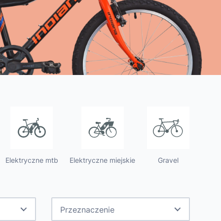
Hulajnoga ES700
Moena A7B
 jak jeszcze bardziej cieszyć się z
eru Indiana.
Elektryczne mtb
Elektryczne miejskie
Gravel
Przeznaczenie