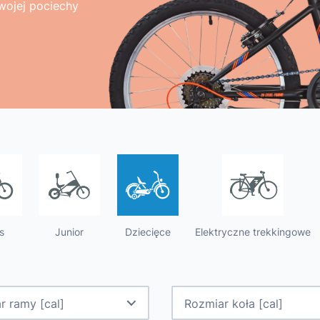
ch
Dziecięce
wojej pociechy
produktów i tego,
użytkowania row
s
Junior
Dziecięce
Elektryczne trekkingowe
r ramy [cal]
Rozmiar koła [cal]