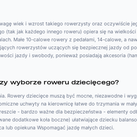
uwagę wiek i wzrost takiego rowerzysty oraz oczywiście j
 (tak jak każdego innego roweru) opiera się na wielkości
alach. Małe 10-calowe rowery z pedałami, 14-calowe, a na
jących rowerzystów uczących się bezpiecznej jazdy od p
ości jazdy i swobody, ponieważ posiadają akcesoria (hamul
rzy wyborze roweru dziecięcego?
nia. Rowery dziecięce muszą być mocne, niezawodne i wy
omiczne uchwyty na kierownicę łatwe do trzymania w małyc
 i wreszcie - bardzo ważne dla bezpieczeństwa - elementy
owane dodatkowe koła boczne) ułatwiające dziecku balanso
dzica lub opiekuna Wspomagać jazdę małych dzieci.