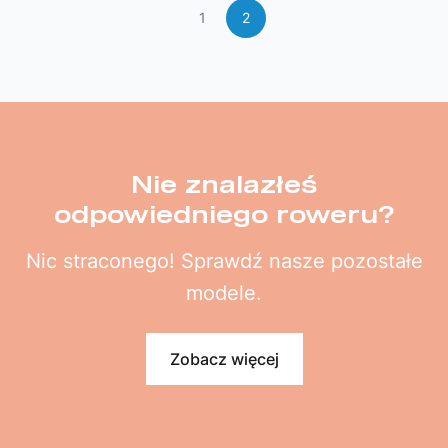
1
2
Nie znalazłeś
odpowiedniego roweru?
Nic straconego! Sprawdź nasze pozostałe
modele.
Zobacz więcej