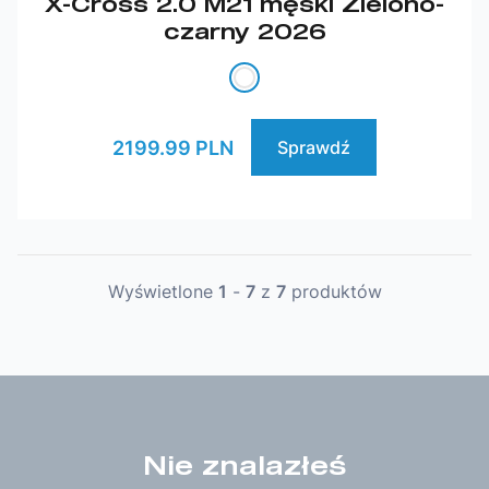
X-Cross 2.0 M21 męski Zielono-
czarny 2026
2199.99 PLN
Sprawdź
Wyświetlone
1
-
7
z
7
produktów
Nie znalazłeś