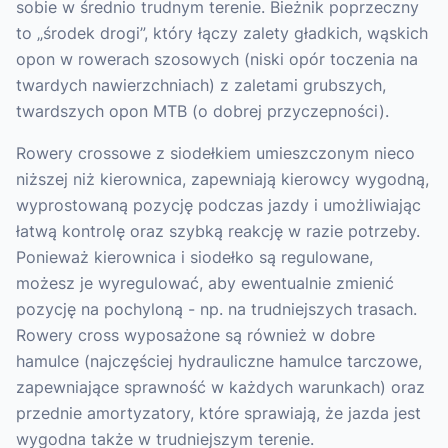
sobie w średnio trudnym terenie. Bieżnik poprzeczny
to „środek drogi”, który łączy zalety gładkich, wąskich
opon w rowerach szosowych (niski opór toczenia na
twardych nawierzchniach) z zaletami grubszych,
twardszych opon MTB (o dobrej przyczepności).
Rowery crossowe z siodełkiem umieszczonym nieco
niższej niż kierownica, zapewniają kierowcy wygodną,
wyprostowaną pozycję podczas jazdy i umożliwiając
łatwą kontrolę oraz szybką reakcję w razie potrzeby.
Ponieważ kierownica i siodełko są regulowane,
możesz je wyregulować, aby ewentualnie zmienić
pozycję na pochyloną - np. na trudniejszych trasach.
Rowery cross wyposażone są również w dobre
hamulce (najczęściej hydrauliczne hamulce tarczowe,
zapewniające sprawność w każdych warunkach) oraz
przednie amortyzatory, które sprawiają, że jazda jest
wygodna także w trudniejszym terenie.