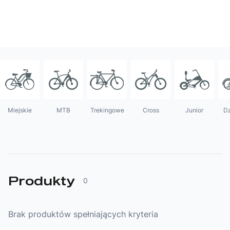
Wsparcie
Punkty sprzedaży i serwisy
Kontakt
Miejskie
MTB
Trekingowe
Cross
Junior
Dz
Produkty
0
Brak produktów spełniających kryteria