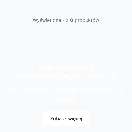
Wyświetlone
-
z
0
produktów
Nie znalazłeś
odpowiedniego roweru?
Nic straconego! Sprawdź nasze pozostałe
modele.
Zobacz więcej